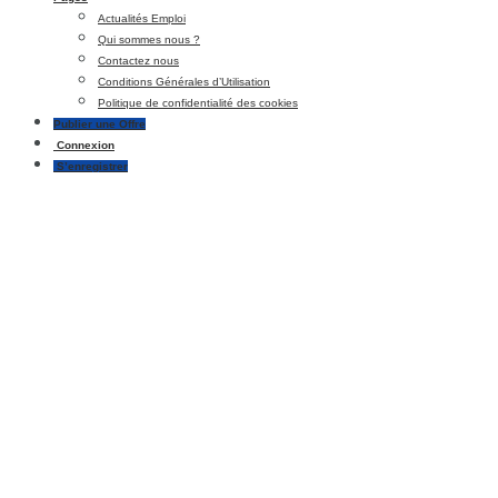
Actualités Emploi
Qui sommes nous ?
Contactez nous
Conditions Générales d’Utilisation
Politique de confidentialité des cookies
Publier une Offre
Connexion
S’enregistrer