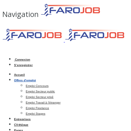
Navigation
Connexion
S’enregistrer
Accueil
Offres d’emploi
Emploi Concours
Emploi Secteur public
Emploi Secteur privé
Emploi Travail à l’étranger
Emploi Freelance
Emploi Stages
Entreprises
CV-thèque
Pages