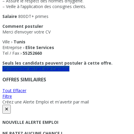
– Assure le respect des normes d’hygiène.
– Veille à l’application des consignes clients.
Salaire
800DT+ primes
Comment postuler
Merci d’envoyer votre CV
Ville ›
Tunis
Entreprise ›
Elite Services
Tel / Fax ›
55252660
Seuls les candidats peuvent postuler à cette offre.
Se connecter en tant que Candidat
OFFRES SIMILAIRES
Tout Effacer
Filtre
Créez une Alerte Emploi et m'avertir par mail
×
NOUVELLE ALERTE EMPLOI
NE RATEZ AUCUNE CHANCE !