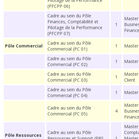
Pilotage de la Performance
(PFCPP 06)
Cadre au sein du Pôle
Master 
Finances, Comptabilité et
1
Busine
Pilotage de la Performance
Financ
(PFCPP 07)
Cadre au sein du Pôle
Pôle Commercial
1
Master
Commercial (PC 01)
Cadre au sein du Pôle
1
Master 
Commercial (PC 02)
Cadre au sein du Pôle
Master 
1
Commercial (PC 03)
Client
Cadre au sein du Pôle
1
Master
Commercial (PC 04)
Master 
Cadre au sein du Pôle
4
Busine
Commercial (PC 05)
Financ
Master
Cadre au sein du Pôle
Comptab
Pôle Ressources
Ressources et Support (PRS
1
Master