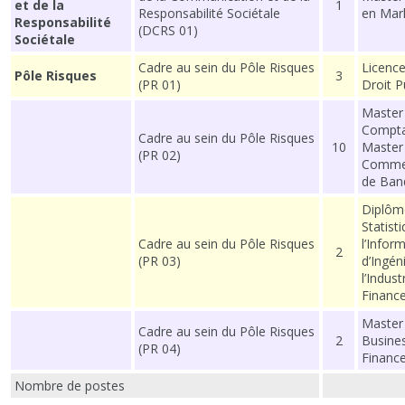
et de la
1
Responsabilité Sociétale
en Mark
Responsabilité
(DCRS 01)
Sociétale
Cadre au sein du Pôle Risques
Licence
Pôle Risques
3
(PR 01)
Droit P
Master
Comptab
Cadre au sein du Pôle Risques
10
Master
(PR 02)
Commer
de Ban
Diplôme
Statist
Cadre au sein du Pôle Risques
l’Infor
2
(PR 03)
d’Ingén
l’Indust
Finance
Master 
Cadre au sein du Pôle Risques
2
Busine
(PR 04)
Financ
Nombre de postes