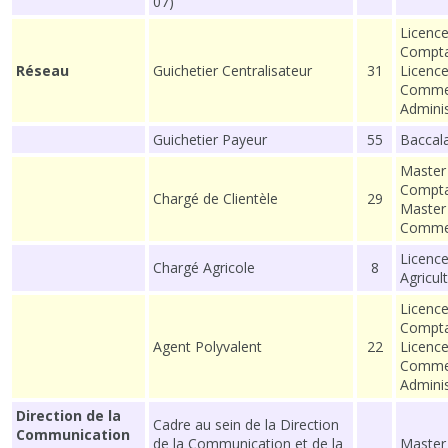
07)
Licenc
Comptab
Réseau
Guichetier Centralisateur
31
Licence
Commer
Adminis
Guichetier Payeur
55
Baccal
Master
Comptab
Chargé de Clientèle
29
Master
Comme
Licenc
Chargé Agricole
8
Agricul
Licenc
Comptab
Agent Polyvalent
22
Licence
Commer
Adminis
Direction de la
Cadre au sein de la Direction
Communication
de la Communication et de la
Master