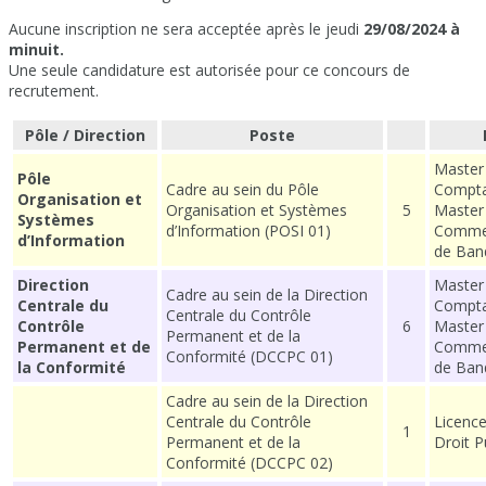
Aucune inscription ne sera acceptée après le jeudi
29/08/2024 à
minuit.
Une seule candidature est autorisée pour ce concours de
recrutement.
Pôle / Direction
Poste
Master
Pôle
Cadre au sein du Pôle
Comptab
Organisation et
Organisation et Systèmes
5
Master
Systèmes
d’Information (POSI 01)
Commer
d’Information
de Ban
Direction
Master
Cadre au sein de la Direction
Centrale du
Comptab
Centrale du Contrôle
Contrôle
6
Master
Permanent et de la
Permanent et de
Commer
Conformité (DCCPC 01)
la Conformité
de Ban
Cadre au sein de la Direction
Centrale du Contrôle
Licence
1
Permanent et de la
Droit P
Conformité (DCCPC 02)