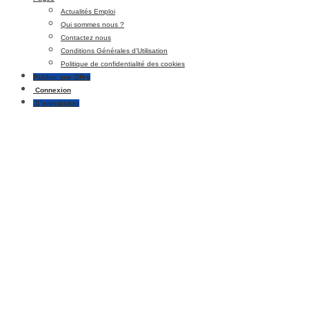
Actualités Emploi
Qui sommes nous ?
Contactez nous
Conditions Générales d’Utilisation
Politique de confidentialité des cookies
Publier une Offre
Connexion
S’enregistrer