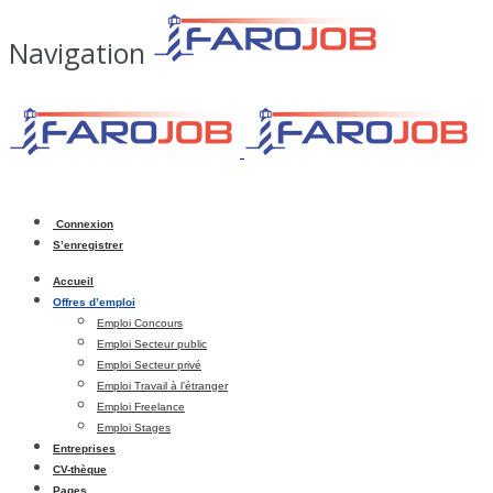
Navigation
Connexion
S’enregistrer
Accueil
Offres d’emploi
Emploi Concours
Emploi Secteur public
Emploi Secteur privé
Emploi Travail à l’étranger
Emploi Freelance
Emploi Stages
Entreprises
CV-thèque
Pages