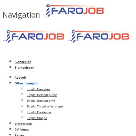
Navigation
Connexion
S’enregistrer
Accueil
Offres d’emploi
Emploi Concours
Emploi Secteur public
Emploi Secteur privé
Emploi Travail à l’étranger
Emploi Freelance
Emploi Stages
Entreprises
CV-thèque
Pages