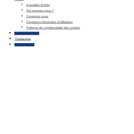
Actualités Emploi
Qui sommes nous ?
Contactez nous
Conditions Générales d’Utilisation
Politique de confidentialité des cookies
Publier une Offre
Connexion
S’enregistrer