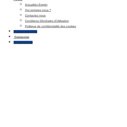
Actualités Emploi
Qui sommes nous ?
Contactez nous
Conditions Générales d’Utilisation
Politique de confidentialité des cookies
Publier une Offre
Connexion
S’enregistrer