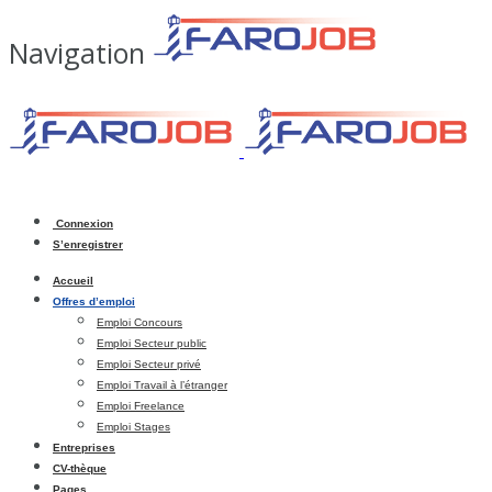
Navigation
Connexion
S’enregistrer
Accueil
Offres d’emploi
Emploi Concours
Emploi Secteur public
Emploi Secteur privé
Emploi Travail à l’étranger
Emploi Freelance
Emploi Stages
Entreprises
CV-thèque
Pages