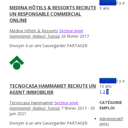
Voir plus
il y a
MEDINA HÔTELS & RESSORTS RECRUTE
9 ans
UN RESPONSABLE COMMERCIAL
ONLINE
Medina Hôtels & Ressorts
Secteur privé
Hammamet, Nabeul, Tunisie
26 février 2017
Envoyer à un ami
Sauvegarder
PARTAGER
Voir plus
il y a
TECNOCASA HAMMAMET RECRUTE UN
10 ans
1
2
3
AGENT IMMOBILIER
CATÉGORIE
Tecnocasa Hammamet
Secteur privé
EMPLOI
Hammamet, Nabeul, Tunisie
7 février 2017
- 30
juin 2021
Administratif
Envoyer à un ami
Sauvegarder
PARTAGER
(806)