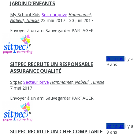
JARDIN D’ENFANTS
My School Kids
Secteur privé
Hammamet,
Nabeul, Tunisie
23 mai 2017
- 30 juin 2017
Envoyer à un ami
Sauvegarder
PARTAGER
Voir plus
il y a
SITPEC RECRUTE UN RESPONSABLE
9 ans
ASSURANCE QUALITÉ
Sitpec
Secteur privé
Hammamet, Nabeul, Tunisie
7 mai 2017
Envoyer à un ami
Sauvegarder
PARTAGER
Voir plus
il y a
SITPEC RECRUTE UN CHEF COMPTABLE
9 ans