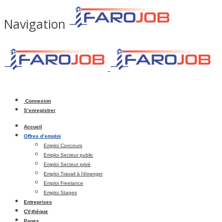
Navigation
Connexion
S’enregistrer
Accueil
Offres d’emploi
Emploi Concours
Emploi Secteur public
Emploi Secteur privé
Emploi Travail à l’étranger
Emploi Freelance
Emploi Stages
Entreprises
CV-thèque
Pages