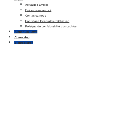
Actualités Emploi
Qui sommes nous ?
Contactez nous
Conditions Générales d’Utilisation
Politique de confidentialité des cookies
Publier une Offre
Connexion
S’enregistrer