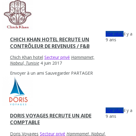
Voir plus
il y a
CHICH KHAN HOTEL RECRUTE UN
9 ans
CONTRÔLEUR DE REVENUES / F&B
Chich Khan hotel
Secteur privé
Hammamet,
Nabeul, Tunisie
4 juin 2017
Envoyer à un ami
Sauvegarder
PARTAGER
Voir plus
il y a
DORIS VOYAGES RECRUTE UN AIDE
9 ans
COMPTABLE
Doris Voyages
Secteur privé
Hammamet, Nabeul,