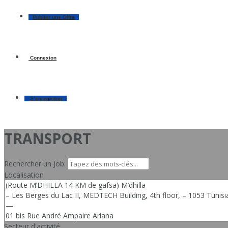
Publier une Offre
Connexion
S’enregistrer
TRANSPORT
Rechercher un Job:
Localisation
Secteur d'activité