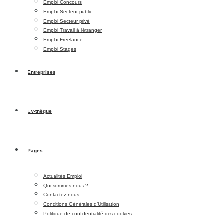
Emploi Concours
Emploi Secteur public
Emploi Secteur privé
Emploi Travail à l’étranger
Emploi Freelance
Emploi Stages
Entreprises
CV-thèque
Pages
Actualités Emploi
Qui sommes nous ?
Contactez nous
Conditions Générales d’Utilisation
Politique de confidentialité des cookies