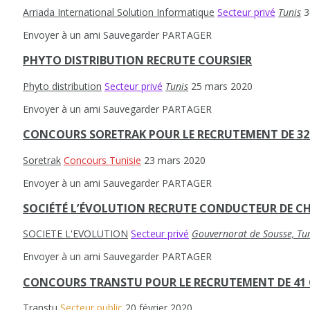
Arriada International Solution Informatique
Secteur privé
Tunis
3
Envoyer à un ami
Sauvegarder
PARTAGER
PHYTO DISTRIBUTION RECRUTE COURSIER
Phyto distribution
Secteur privé
Tunis
25 mars 2020
Envoyer à un ami
Sauvegarder
PARTAGER
CONCOURS SORETRAK POUR LE RECRUTEMENT DE 32 
Soretrak
Concours Tunisie
23 mars 2020
Envoyer à un ami
Sauvegarder
PARTAGER
SOCIÉTÉ L’ÉVOLUTION RECRUTE CONDUCTEUR DE C
SOCIETE L'EVOLUTION
Secteur privé
Gouvernorat de Sousse, Tun
Envoyer à un ami
Sauvegarder
PARTAGER
CONCOURS TRANSTU POUR LE RECRUTEMENT DE 41 
Transtu
Secteur public
20 février 2020