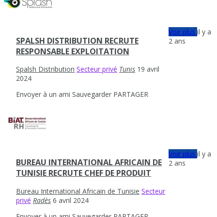
Voir plus
il y a
SPALSH DISTRIBUTION RECRUTE
2 ans
RESPONSABLE EXPLOITATION
Spalsh Distribution
Secteur privé
Tunis
19 avril
2024
Envoyer à un ami
Sauvegarder
PARTAGER
Voir plus
il y a
BUREAU INTERNATIONAL AFRICAIN DE
2 ans
TUNISIE RECRUTE CHEF DE PRODUIT
Bureau International Africain de Tunisie
Secteur
privé
Radès
6 avril 2024
Envoyer à un ami
Sauvegarder
PARTAGER