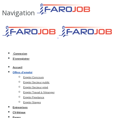
Navigation
Connexion
S’enregistrer
Accueil
Offres d’emploi
Emploi Concours
Emploi Secteur public
Emploi Secteur privé
Emploi Travail à l’étranger
Emploi Freelance
Emploi Stages
Entreprises
CV-thèque
Pages