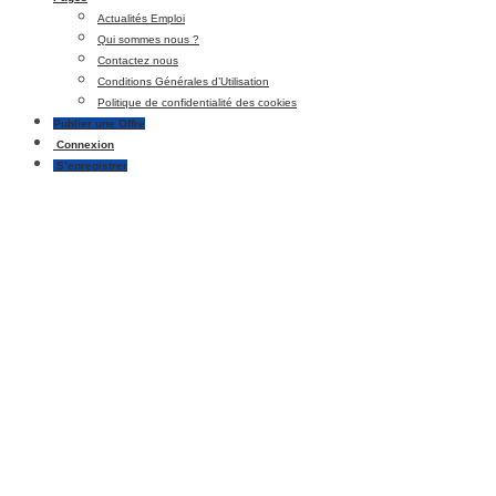
Actualités Emploi
Qui sommes nous ?
Contactez nous
Conditions Générales d’Utilisation
Politique de confidentialité des cookies
Publier une Offre
Connexion
S’enregistrer