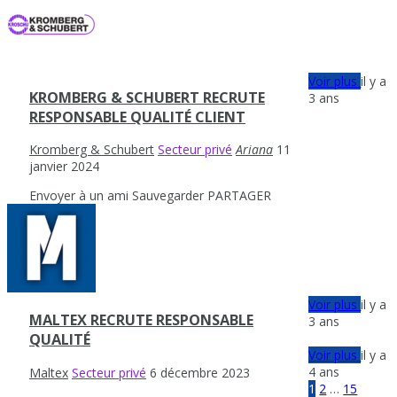
Voir plus
il y a
KROMBERG & SCHUBERT RECRUTE
3 ans
RESPONSABLE QUALITÉ CLIENT
Kromberg & Schubert
Secteur privé
Ariana
11
janvier 2024
Envoyer à un ami
Sauvegarder
PARTAGER
Voir plus
il y a
MALTEX RECRUTE RESPONSABLE
3 ans
QUALITÉ
Voir plus
il y a
4 ans
Maltex
Secteur privé
6 décembre 2023
1
2
…
15