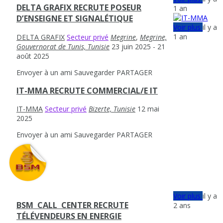
DELTA GRAFIX RECRUTE POSEUR
1 an
D’ENSEIGNE ET SIGNALÉTIQUE
Voir plus
il y a
1 an
DELTA GRAFIX
Secteur privé
Megrine
,
Megrine,
Gouvernorat de Tunis, Tunisie
23 juin 2025
- 21
août 2025
Envoyer à un ami
Sauvegarder
PARTAGER
IT-MMA RECRUTE COMMERCIAL/E IT
IT-MMA
Secteur privé
Bizerte, Tunisie
12 mai
2025
Envoyer à un ami
Sauvegarder
PARTAGER
Voir plus
il y a
BSM ‎ ‎CALL ‎ CENTER‎ ‎RECRUTE
2 ans
TÉLÉVENDEURS EN ENERGIE