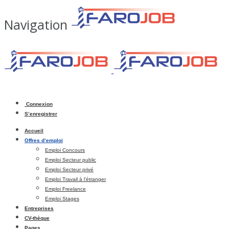
Navigation
Connexion
S’enregistrer
Accueil
Offres d’emploi
Emploi Concours
Emploi Secteur public
Emploi Secteur privé
Emploi Travail à l’étranger
Emploi Freelance
Emploi Stages
Entreprises
CV-thèque
Pages