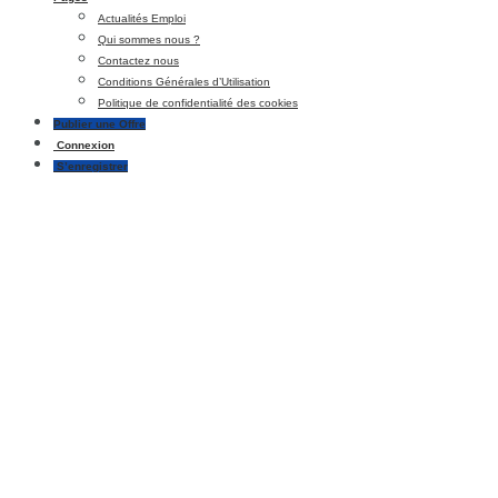
Actualités Emploi
Qui sommes nous ?
Contactez nous
Conditions Générales d’Utilisation
Politique de confidentialité des cookies
Publier une Offre
Connexion
S’enregistrer