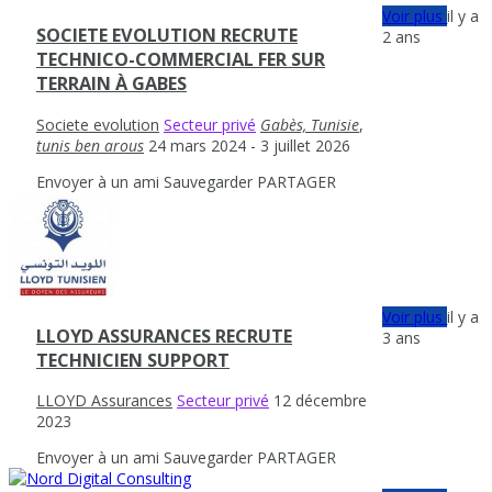
Voir plus
il y a
SOCIETE EVOLUTION RECRUTE
2 ans
TECHNICO-COMMERCIAL FER SUR
TERRAIN À GABES
Societe evolution
Secteur privé
Gabès, Tunisie
,
tunis ben arous
24 mars 2024
- 3 juillet 2026
Envoyer à un ami
Sauvegarder
PARTAGER
Voir plus
il y a
LLOYD ASSURANCES RECRUTE
3 ans
TECHNICIEN SUPPORT
LLOYD Assurances
Secteur privé
12 décembre
2023
Envoyer à un ami
Sauvegarder
PARTAGER