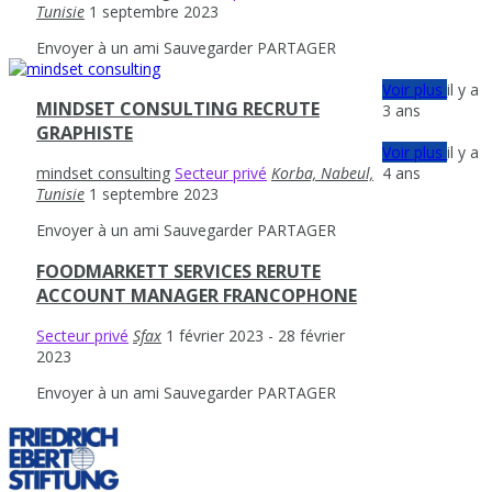
Tunisie
1 septembre 2023
Envoyer à un ami
Sauvegarder
PARTAGER
Voir plus
il y a
MINDSET CONSULTING RECRUTE
3 ans
GRAPHISTE
Voir plus
il y a
4 ans
mindset consulting
Secteur privé
Korba, Nabeul,
Tunisie
1 septembre 2023
Envoyer à un ami
Sauvegarder
PARTAGER
FOODMARKETT SERVICES RERUTE
ACCOUNT MANAGER FRANCOPHONE
Secteur privé
Sfax
1 février 2023
- 28 février
2023
Envoyer à un ami
Sauvegarder
PARTAGER