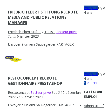
Voir plus
il y a
FRIEDRICH EBERT STIFTUNG RECRUTE
4 ans
MEDIA AND PUBLIC RELATIONS
MANAGER
Friedrich Ebert Stiftung Tunisie
Secteur privé
Tunis
6 janvier 2023
Envoyer à un ami
Sauvegarder
PARTAGER
Voir plus
il y a
RESTOCONCEPT RECRUTE
4 ans
1
2
…
13
GESTIONNAIRE PRESTASHOP
CATÉGORIE
Restoconcept
Secteur privé
Lac 2
15 décembre
EMPLOI
2022
- 15 janvier 2023
Envoyer à un ami
Sauvegarder
PARTAGER
Administratif