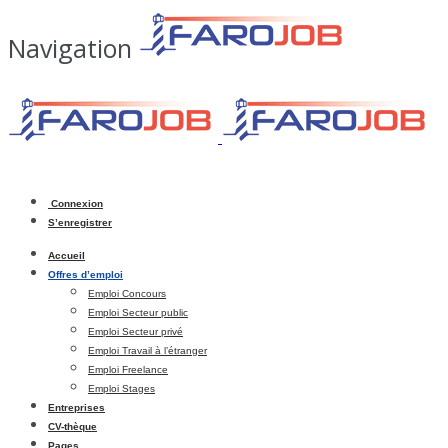
Navigation
Connexion
S’enregistrer
Accueil
Offres d’emploi
Emploi Concours
Emploi Secteur public
Emploi Secteur privé
Emploi Travail à l’étranger
Emploi Freelance
Emploi Stages
Entreprises
CV-thèque
Pages