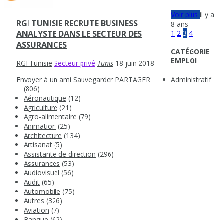
Voir plus
il y a
RGI TUNISIE RECRUTE BUSINESS
8 ans
1
2
3
4
ANALYSTE DANS LE SECTEUR DES
ASSURANCES
CATÉGORIE
EMPLOI
RGI Tunisie
Secteur privé
Tunis
18 juin 2018
Envoyer à un ami
Sauvegarder
PARTAGER
Administratif
(806)
Aéronautique
(12)
Agriculture
(21)
Agro-alimentaire
(79)
Animation
(25)
Architecture
(134)
Artisanat
(5)
Assistante de direction
(296)
Assurances
(53)
Audiovisuel
(56)
Audit
(65)
Automobile
(75)
Autres
(326)
Aviation
(7)
Banque
(62)