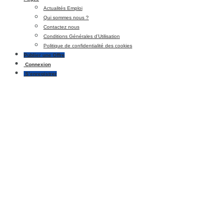
Actualités Emploi
Qui sommes nous ?
Contactez nous
Conditions Générales d’Utilisation
Politique de confidentialité des cookies
Publier une Offre
Connexion
S’enregistrer