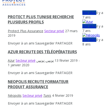
Voir plus
il y a
PROTECT PLUS TUNISIE RECHERCHE
7 ans
PLUSIEURS PROFILS
Voir plus
il y a
7 ans
Protect Plus Assurance
Secteur privé
27 mars
2019
Voir plus
il y a
Envoyer à un ami
Sauvegarder
PARTAGER
8 ans
AZUR RECRUTE DES TÉLÉOPÉRATEURS
Azur
Secteur privé
13 février 2019
-
1 janvier 2020
Envoyer à un ami
Sauvegarder
PARTAGER
NEOPOLIS RECRUTE FORMATEUR
PRODUIT ASSURANCE
Néopolis
Secteur privé
Tunis
4 février 2019
Envoyer à un ami
Sauvegarder
PARTAGER