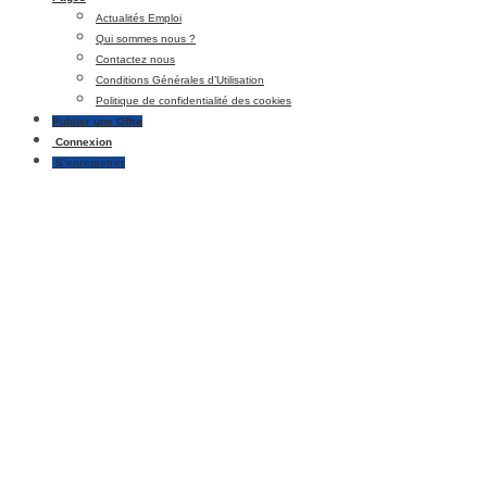
Actualités Emploi
Qui sommes nous ?
Contactez nous
Conditions Générales d’Utilisation
Politique de confidentialité des cookies
Publier une Offre
Connexion
S’enregistrer