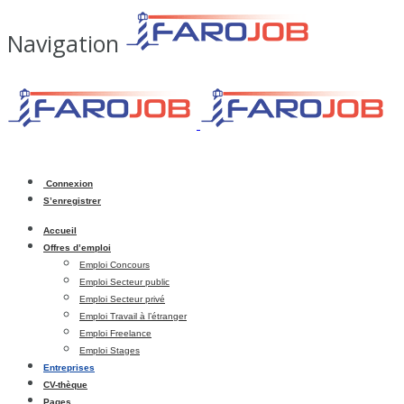
Navigation
Connexion
S’enregistrer
Accueil
Offres d’emploi
Emploi Concours
Emploi Secteur public
Emploi Secteur privé
Emploi Travail à l’étranger
Emploi Freelance
Emploi Stages
Entreprises
CV-thèque
Pages