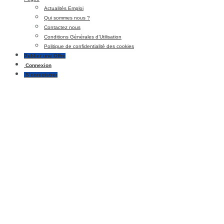
Actualités Emploi
Qui sommes nous ?
Contactez nous
Conditions Générales d’Utilisation
Politique de confidentialité des cookies
Publier une Offre
Connexion
S’enregistrer