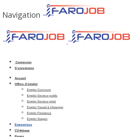
Navigation
Connexion
S’enregistrer
Accueil
Offres d’emploi
Emploi Concours
Emploi Secteur public
Emploi Secteur privé
Emploi Travail à l’étranger
Emploi Freelance
Emploi Stages
Entreprises
CV-thèque
Pages