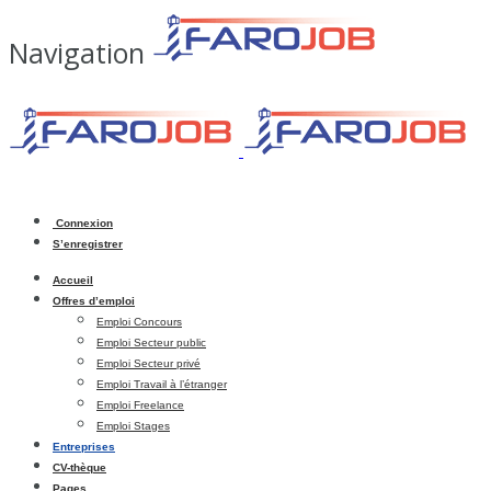
Navigation
Connexion
S’enregistrer
Accueil
Offres d’emploi
Emploi Concours
Emploi Secteur public
Emploi Secteur privé
Emploi Travail à l’étranger
Emploi Freelance
Emploi Stages
Entreprises
CV-thèque
Pages