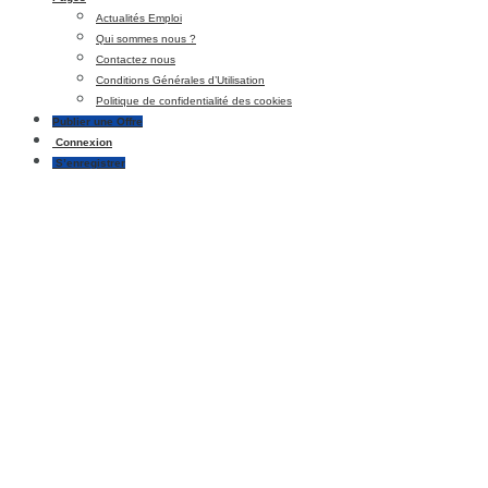
Actualités Emploi
Qui sommes nous ?
Contactez nous
Conditions Générales d’Utilisation
Politique de confidentialité des cookies
Publier une Offre
Connexion
S’enregistrer