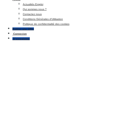
Actualités Emploi
Qui sommes nous ?
Contactez nous
Conditions Générales d’Utilisation
Politique de confidentialité des cookies
Publier une Offre
Connexion
S’enregistrer