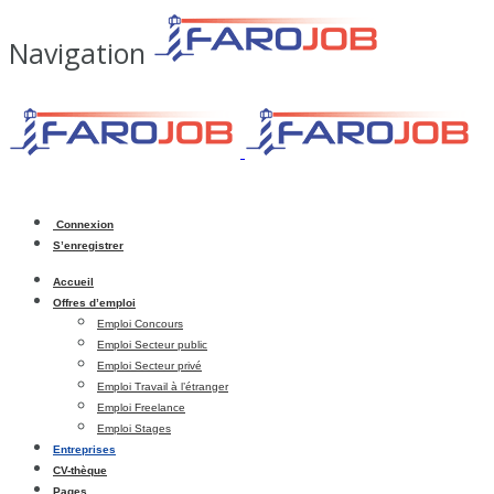
Navigation
Connexion
S’enregistrer
Accueil
Offres d’emploi
Emploi Concours
Emploi Secteur public
Emploi Secteur privé
Emploi Travail à l’étranger
Emploi Freelance
Emploi Stages
Entreprises
CV-thèque
Pages