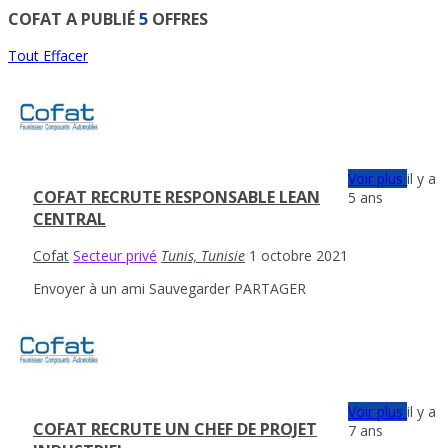
COFAT A PUBLIÉ
5
OFFRES
Tout Effacer
Voir plus
il y a
COFAT RECRUTE RESPONSABLE LEAN
5 ans
CENTRAL
Cofat
Secteur privé
Tunis, Tunisie
1 octobre 2021
Envoyer à un ami
Sauvegarder
PARTAGER
Voir plus
il y a
COFAT RECRUTE UN CHEF DE PROJET
7 ans