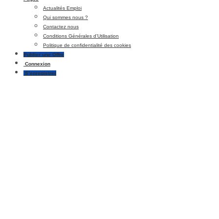
Actualités Emploi
Qui sommes nous ?
Contactez nous
Conditions Générales d’Utilisation
Politique de confidentialité des cookies
Publier une Offre
Connexion
S’enregistrer