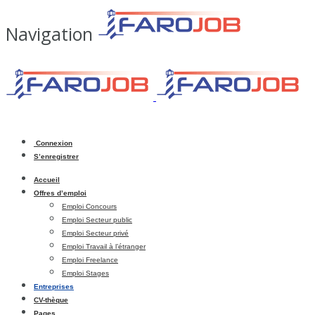
Navigation
Connexion
S’enregistrer
Accueil
Offres d’emploi
Emploi Concours
Emploi Secteur public
Emploi Secteur privé
Emploi Travail à l’étranger
Emploi Freelance
Emploi Stages
Entreprises
CV-thèque
Pages