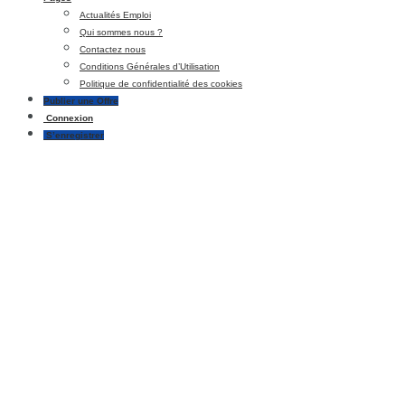
Actualités Emploi
Qui sommes nous ?
Contactez nous
Conditions Générales d’Utilisation
Politique de confidentialité des cookies
Publier une Offre
Connexion
S’enregistrer