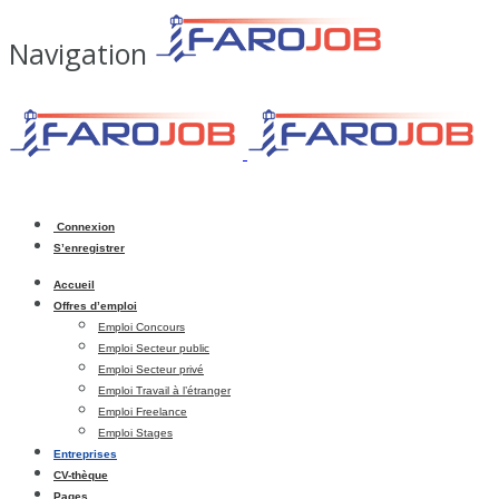
Navigation
Connexion
S’enregistrer
Accueil
Offres d’emploi
Emploi Concours
Emploi Secteur public
Emploi Secteur privé
Emploi Travail à l’étranger
Emploi Freelance
Emploi Stages
Entreprises
CV-thèque
Pages