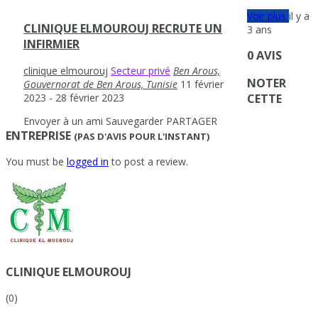
Voir plus
il y a
CLINIQUE ELMOUROUJ RECRUTE UN
3 ans
INFIRMIER
0 AVIS
clinique elmourouj
Secteur privé
Ben Arous,
NOTER
Gouvernorat de Ben Arous, Tunisie
11 février
2023
- 28 février 2023
CETTE
Envoyer à un ami
Sauvegarder
PARTAGER
ENTREPRISE
(PAS D'AVIS POUR L'INSTANT)
You must be
logged in
to post a review.
CLINIQUE ELMOUROUJ
(0)