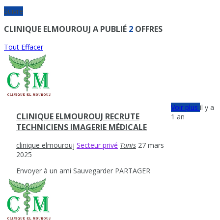
Suivre
CLINIQUE ELMOUROUJ A PUBLIÉ
2
OFFRES
Tout Effacer
Voir plus
il y a
CLINIQUE ELMOUROUJ RECRUTE
1 an
TECHNICIENS IMAGERIE MÉDICALE
clinique elmourouj
Secteur privé
Tunis
27 mars
2025
Envoyer à un ami
Sauvegarder
PARTAGER