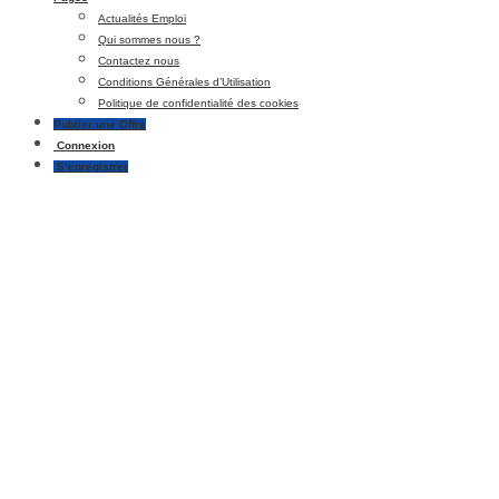
Actualités Emploi
Qui sommes nous ?
Contactez nous
Conditions Générales d’Utilisation
Politique de confidentialité des cookies
Publier une Offre
Connexion
S’enregistrer