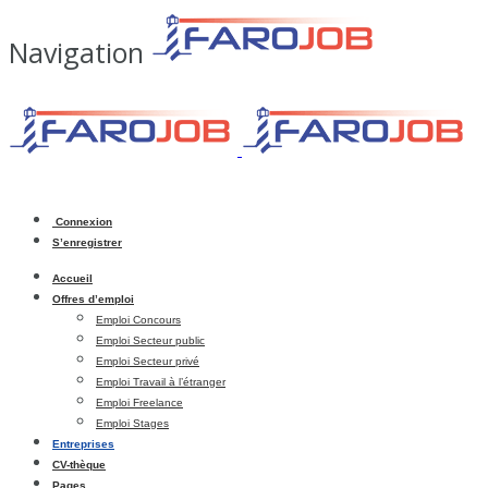
Navigation
Connexion
S’enregistrer
Accueil
Offres d’emploi
Emploi Concours
Emploi Secteur public
Emploi Secteur privé
Emploi Travail à l’étranger
Emploi Freelance
Emploi Stages
Entreprises
CV-thèque
Pages